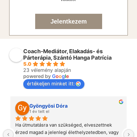
Jelentkezem
Coach-Mediátor, Elakadás- és
Párterápia, Szántó Hanga Patrícia
5.0
23 vélemény alapján
powered by
G
o
o
g
l
e
értékeljen minket itt:
Gyöngyösi Dóra
1 év telt el
Ha útmutatásra van szükséged, elveszettnek 
érzed magad a jelenlegi élethelyzetedben, vagy 