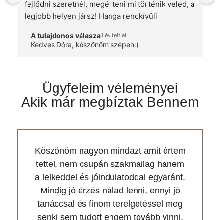
fejlődni szeretnél, megérteni mi történik veled, a 
legjobb helyen jársz! Hanga rendkívüli 
kisugárzása, és figyelme már ,könnyít’ a 
A tulajdonos válasza
1 év telt el
terheken. A környezet is megnyugtató, 
Kedves Dóra, köszönöm szépen:)
barátságos.Egyszerűen érzed, hogy ,JÓ’ helyen 
vagy!🫶
Ügyfeleim véleményei
Akik már
megbíztak Bennem
Köszönöm nagyon mindazt amit értem
tettel, nem csupán szakmailag hanem
a lelkeddel és jóindulatoddal egyaránt.
Mindig jó érzés nálad lenni, ennyi jó
tanáccsal és finom terelgetéssel meg
senki sem tudott engem tovább vinni,