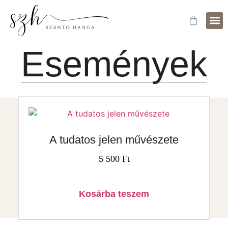
Fejle
Időpo
Események
A tudatos jelen művészete
5 500
Ft
Kosárba teszem