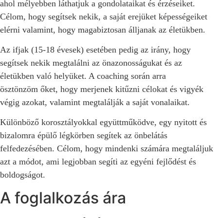
ahol mélyebben láthatjuk a gondolataikat és érzéseiket.
Célom, hogy segítsek nekik, a saját erejüket képességeiket
elérni valamint, hogy magabiztosan álljanak az életükben.
Az ifjak (15-18 évesek) esetében pedig az irány, hogy
segítsek nekik megtalálni az önazonosságukat és az
életükben való helyüket. A coaching során arra
ösztönzöm őket, hogy merjenek kitűzni célokat és vigyék
végig azokat, valamint megtalálják a saját vonalaikat.
Különböző korosztályokkal együttműködve, egy nyitott és
bizalomra épülő légkörben segítek az önbelátás
felfedezésében. Célom, hogy mindenki számára megtaláljuk
azt a módot, ami legjobban segíti az egyéni fejlődést és
boldogságot.
A foglalkozás ára