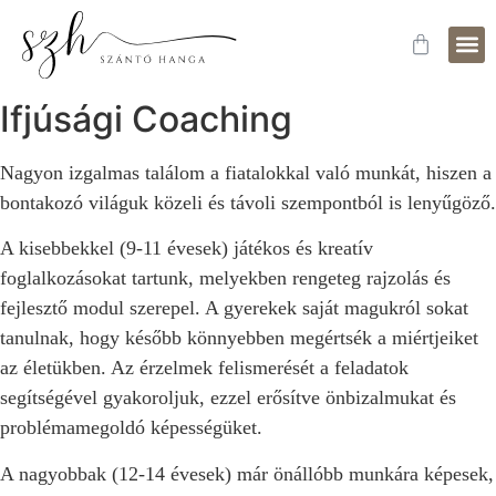
Fejle
Időpo
Ifjúsági Coaching
Nagyon izgalmas találom a fiatalokkal való munkát, hiszen a
bontakozó világuk közeli és távoli szempontból is lenyűgöző.
A kisebbekkel (9-11 évesek) játékos és kreatív
foglalkozásokat tartunk, melyekben rengeteg rajzolás és
fejlesztő modul szerepel. A gyerekek saját magukról sokat
tanulnak, hogy később könnyebben megértsék a miértjeiket
az életükben. Az érzelmek felismerését a feladatok
segítségével gyakoroljuk, ezzel erősítve önbizalmukat és
problémamegoldó képességüket.
A nagyobbak (12-14 évesek) már önállóbb munkára képesek,