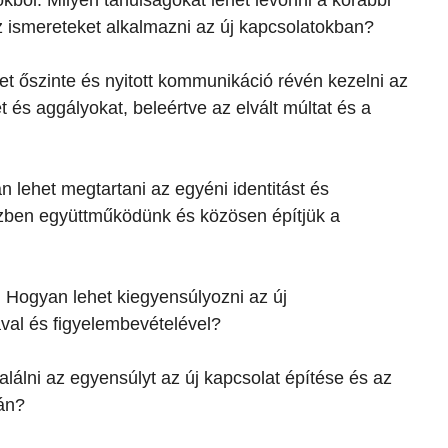
kból: Milyen tanulságokat lehet levonni a korábbi
z ismereteket alkalmazni az új kapcsolatokban?
 őszinte és nyitott kommunikáció révén kezelni az
 és aggályokat, beleértve az elvált múltat és a
 lehet megtartani az egyéni identitást és
özben együttműködünk és közösen építjük a
 Hogyan lehet kiegyensúlyozni az új
val és figyelembevételével?
lálni az egyensúlyt az új kapcsolat építése és az
tán?