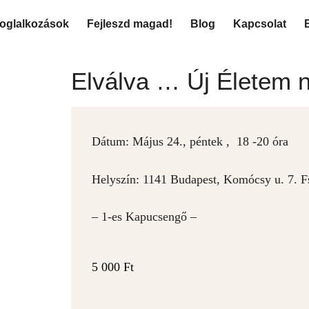
oglalkozások
Fejleszd magad!
Blog
Kapcsolat
Elválva … Új Életem n
Dátum: Május 24., péntek , 18 -20 óra
Helyszín: 1141 Budapest, Komócsy u. 7. Fs
– 1-es Kapucsengő –
5 000
Ft