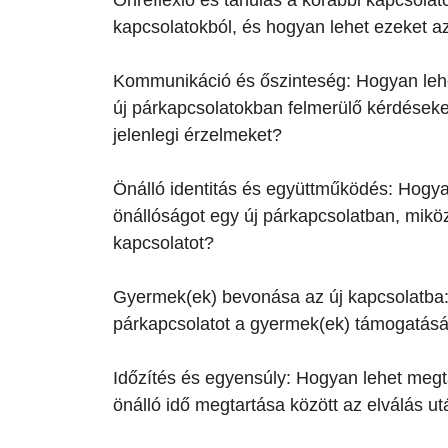
Önreflexió és tanulás a korábbi kapcsolato
kapcsolatokból, és hogyan lehet ezeket a
Kommunikáció és őszinteség: Hogyan lehet
új párkapcsolatokban felmerülő kérdéseket
jelenlegi érzelmeket?
Önálló identitás és együttműködés: Hogyan
önállóságot egy új párkapcsolatban, mik
kapcsolatot?
Gyermek(ek) bevonása az új kapcsolatba:
párkapcsolatot a gyermek(ek) támogatásá
Időzítés és egyensúly: Hogyan lehet megta
önálló idő megtartása között az elválás u