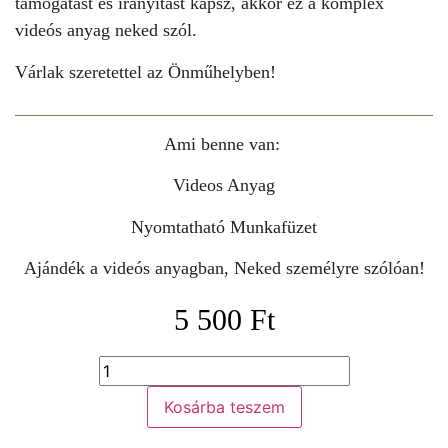
támogatást és irányítást kapsz, akkor ez a
komplex
videós anyag
neked szól.
Várlak szeretettel a
z Önműhelyben
!
Ami benne van:
Videos Anyag
Nyomtatható Munkafüzet
Ajándék a
videós anyagban
, Neked személyre szólóan!
5 500
Ft
Kosárba teszem