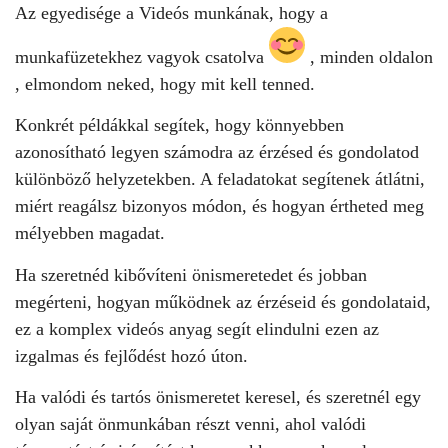
Az egyedisége a V
ideós munkának
, hogy a
munkafüzetekhez vagyok csatolva
, minden oldalon
, elmondom neked, hogy mit kell tenned.
K
onkrét példákkal segítek, hogy könnyebben
azonosítható legyen számodra az érzésed és gondolatod
különböző helyzetekben. A feladatokat segítenek átlátni,
miért reagálsz bizonyos módon, és hogyan értheted meg
mélyebben magadat.
Ha szeretnéd kibővíteni önismeretedet és jobban
megérteni, hogyan működnek az érzéseid és gondolataid,
ez a
komplex videós anyag
segít elindulni ezen az
izgalmas és fejlődést hozó úton.
Ha valódi és tartós önismeretet keresel, és szeretnél egy
olyan
saját önmunkában
részt venni, ahol valódi