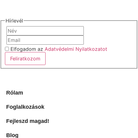
Iratkozz fel hírlevelemre:
Hírlevél
Elfogadom az
Adatvédelmi Nyilatkozatot
Feliratkozom
Gyors linkek:
Rólam
Foglalkozások
Fejleszd magad!
Blog