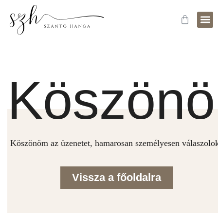
Fejle
Időpo
Köszönö
Köszönöm az üzenetet, hamarosan személyesen válaszolo
Vissza a főoldalra