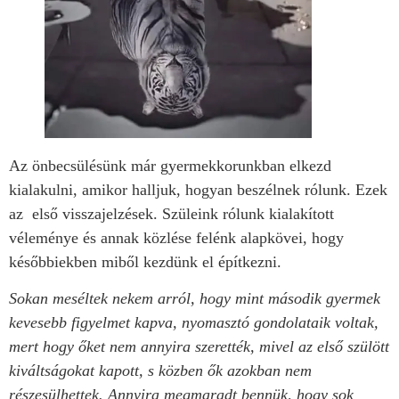
Az önbecsülésünk már gyermekkorunkban elkezd
kialakulni, amikor halljuk, hogyan beszélnek rólunk. Ezek
az első visszajelzések. Szüleink rólunk kialakított
véleménye és annak közlése felénk alapkövei, hogy
későbbiekben miből kezdünk el építkezni.
Sokan meséltek nekem arról, hogy mint második gyermek
kevesebb figyelmet kapva, nyomasztó gondolataik voltak,
mert hogy őket nem annyira szerették, mivel az első szülött
kiváltságokat kapott, s közben ők azokban nem
részesülhettek. Annyira megmaradt bennük, hogy sok