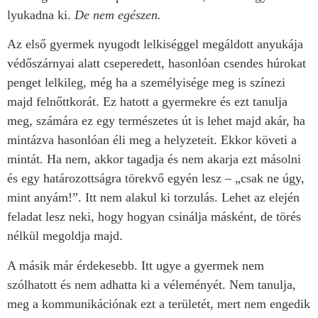
lyukadna ki.
De nem egészen.
Az első gyermek nyugodt lelkiséggel megáldott anyukája
védőszárnyai alatt cseperedett, hasonlóan csendes húrokat
penget lelkileg, még ha a személyisége meg is színezi
majd felnőttkorát. Ez hatott a gyermekre és ezt tanulja
meg, számára ez egy természetes út is lehet majd akár, ha
mintázva hasonlóan éli meg a helyzeteit. Ekkor követi a
mintát. Ha nem, akkor tagadja és nem akarja ezt másolni
és egy határozottságra törekvő egyén lesz – „csak ne úgy,
mint anyám!”. Itt nem alakul ki torzulás. Lehet az elején
feladat lesz neki, hogy hogyan csinálja másként, de törés
nélkül megoldja majd.
A másik már érdekesebb. Itt ugye a gyermek nem
szólhatott és nem adhatta ki a véleményét. Nem tanulja,
meg a kommunikációnak ezt a területét, mert nem engedik