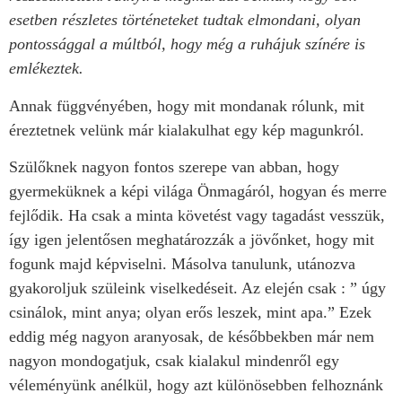
esetben részletes történeteket tudtak elmondani, olyan
pontossággal a múltból, hogy még a ruhájuk színére is
emlékeztek.
Annak függvényében, hogy mit mondanak rólunk, mit
éreztetnek velünk már kialakulhat egy kép magunkról.
Szülőknek nagyon fontos szerepe van abban, hogy
gyermeküknek a képi világa Önmagáról, hogyan és merre
fejlődik. Ha csak a minta követést vagy tagadást vesszük,
így igen jelentősen meghatározzák a jövőnket, hogy mit
fogunk majd képviselni. Másolva tanulunk, utánozva
gyakoroljuk szüleink viselkedéseit. Az elején csak : ” úgy
csinálok, mint anya; olyan erős leszek, mint apa.” Ezek
eddig még nagyon aranyosak, de későbbekben már nem
nagyon mondogatjuk, csak kialakul mindenről egy
véleményünk anélkül, hogy azt különösebben felhoznánk