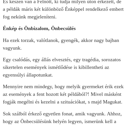
És készen van a Felnőtt, ki tudja milyen úton érkezett, de
a példák máris két különböző Énképpel rendelkező embert
fog nekünk megjeleníteni.
Énkép és Önbizalom, Önbecsülés
Ha ezek torzak, valótlanok, gyengék, akkor nagy bajban
vagyunk.
Egy csalódás, egy állás elvesztés, egy tragédia, sorozatos
sikertelen események ismétlődése is kibillentheti az
egyensúlyi állapotunkat.
Mennyire nem mindegy, hogy melyik gyermeket érik ezek
az események a fent hozott két példából?! Mivel másként
fogják megélni és kezelni a szituációkat, s majd Magukat.
Sok szálból érkező egyetlen fonat, amik vagyunk. Ahhoz,
hogy az Önbecsülésünk helyén legyen, ismerünk kell a