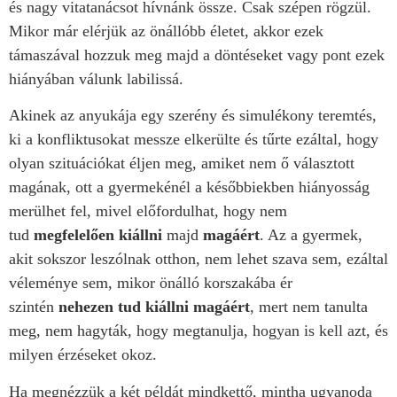
és nagy vitatanácsot hívnánk össze. Csak szépen rögzül.
Mikor már elérjük az önállóbb életet, akkor ezek
támaszával hozzuk meg majd a döntéseket vagy pont ezek
hiányában válunk labilissá.
Akinek az anyukája egy szerény és simulékony teremtés,
ki a konfliktusokat messze elkerülte és tűrte ezáltal, hogy
olyan szituációkat éljen meg, amiket nem ő választott
magának, ott a gyermekénél a későbbiekben hiányosság
merülhet fel, mivel előfordulhat, hogy nem
tud
megfelelően kiállni
majd
magáért
. Az a gyermek,
akit sokszor leszólnak otthon, nem lehet szava sem, ezáltal
véleménye sem, mikor önálló korszakába ér
szintén
nehezen tud kiállni magáért
, mert nem tanulta
meg, nem hagyták, hogy megtanulja, hogyan is kell azt, és
milyen érzéseket okoz.
Ha megnézzük a két példát mindkettő, mintha ugyanoda