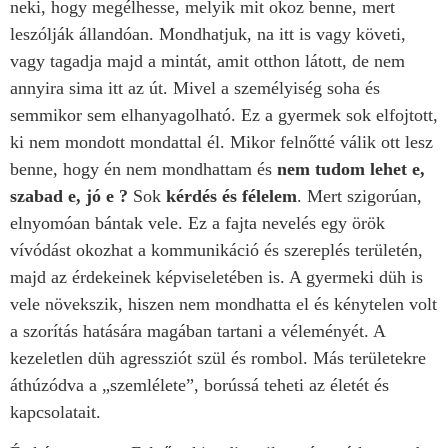
neki, hogy megélhesse, melyik mit okoz benne, mert
leszólják állandóan. Mondhatjuk, na itt is vagy követi,
vagy tagadja majd a mintát, amit otthon látott, de nem
annyira sima itt az út. Mivel a személyiség soha és
semmikor sem elhanyagolható. Ez a gyermek sok elfojtott,
ki nem mondott mondattal él. Mikor felnőtté válik ott lesz
benne, hogy én nem mondhattam és
nem tudom lehet e,
szabad e, jó e ?
Sok
kérdés és félelem
. Mert szigorúan,
elnyomóan bántak vele. Ez a fajta nevelés egy örök
vívódást okozhat a kommunikáció és szereplés területén,
majd az érdekeinek képviseletében is. A gyermeki düh is
vele növekszik, hiszen nem mondhatta el és kénytelen volt
a szorítás hatására magában tartani a véleményét. A
kezeletlen düh agressziót szül és rombol. Más területekre
áthúzódva a „szemlélete”, borússá teheti az életét és
kapcsolatait.