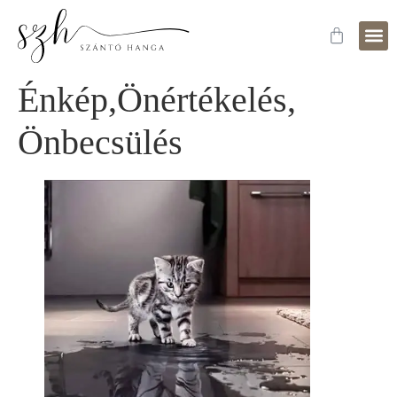
Fejle
Időpo
Énkép,Önértékelés,
Önbecsülés