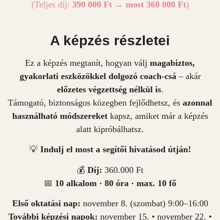
(Teljes díj:
390 000 Ft → most 360 000 Ft
)
A képzés részletei
Ez a képzés megtanít, hogyan válj
magabiztos,
gyakorlati eszközökkel dolgozó coach-csá
– akár
előzetes végzettség nélkül is
.
Támogató, biztonságos közegben fejlődhetsz, és
azonnal
használható módszereket
kapsz, amiket már a képzés
alatt kipróbálhatsz.
💡
Indulj el most a segítői hivatásod útján!
💰
Díj:
360.000 Ft
📅
10 alkalom · 80 óra · max. 10 fő
Első oktatási nap:
november 8. (szombat) 9:00–16:00
További képzési napok:
november 15. • november 22. •