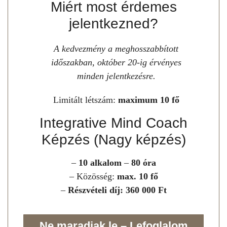
Miért most érdemes
jelentkezned?
A kedvezmény a meghosszabbított
időszakban, október 20-ig érvényes
minden jelentkezésre.
Limitált létszám:
maximum 10 fő
Integrative Mind Coach
Képzés (Nagy képzés)
–
10 alkalom
–
80 óra
– Közösség:
max. 10 fő
–
Részvételi díj: 360 000 Ft
Ne maradjak le – Lefoglalom