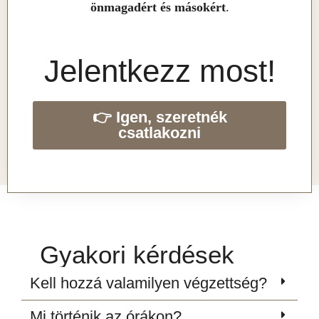
önmagadért és másokért
.
Jelentkezz most!
👉 Igen, szeretnék
csatlakozni
Gyakori kérdések
Kell hozzá valamilyen végzettség?
Mi történik az órákon?