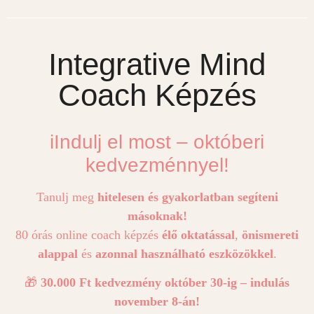
Integrative Mind
Coach Képzés
iIndulj el most – októberi
kedvezménnyel!
Tanulj meg
hitelesen és gyakorlatban segíteni
másoknak!
80 órás online coach képzés
élő oktatással
,
önismereti
alappal
és
azonnal használható eszközökkel
.
🎁
30.000 Ft kedvezmény október 30-ig – indulás
november 8-án!